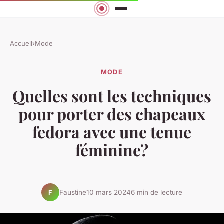
Accueil
›
Mode
MODE
Quelles sont les techniques
pour porter des chapeaux
fedora avec une tenue
féminine?
Faustine
10 mars 2024
6 min de lecture
F