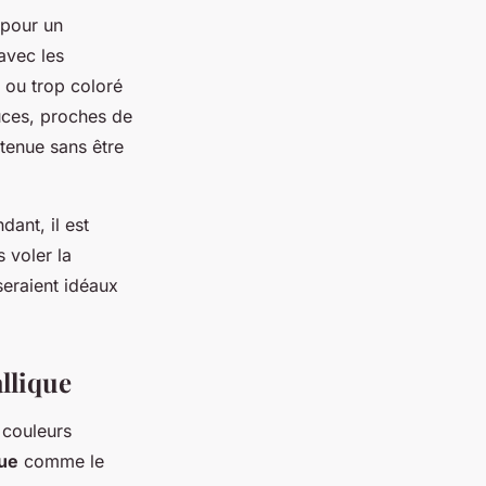
 pour un
avec les
é ou trop coloré
ouces, proches de
tenue sans être
dant, il est
s voler la
seraient idéaux
llique
s couleurs
que
comme le