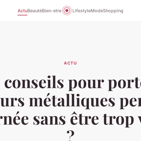
Actu
Beauté
Bien-etre
Lifestyle
Mode
Shopping
ACTU
 conseils pour port
urs métalliques p
rnée sans être trop
?