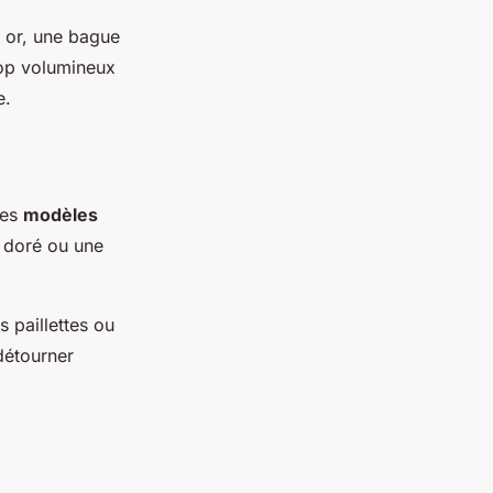
 or, une bague
trop volumineux
e.
des
modèles
m doré ou une
 paillettes ou
détourner