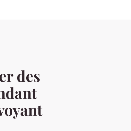
er des
endant
 voyant