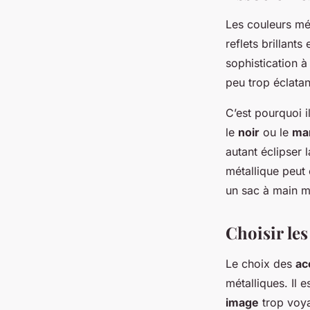
Les couleurs mét
reflets brillant
sophistication à
peu trop éclatan
C’est pourquoi i
le
noir
ou le
ma
autant éclipser 
métallique peut
un sac à main m
Choisir le
Le choix des
ac
métalliques. Il 
image
trop voy