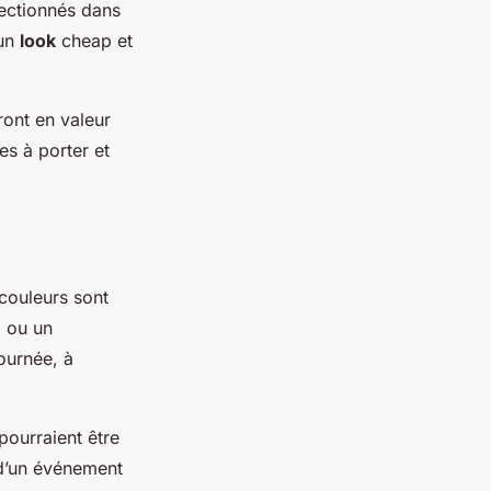
ectionnés dans
 un
look
cheap et
ront en valeur
es à porter et
 couleurs sont
l ou un
ournée, à
pourraient être
d’un événement