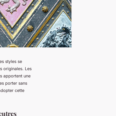
es styles se
s originales. Les
es apportent une
es porter sans
adopter cette
eutres