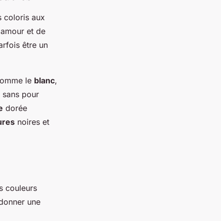
s coloris aux
glamour et de
rfois être un
comme le
blanc
,
, sans pour
e
dorée
ures
noires et
es couleurs
e donner une