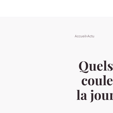
Accueil
›
Actu
Quels
coule
la jou